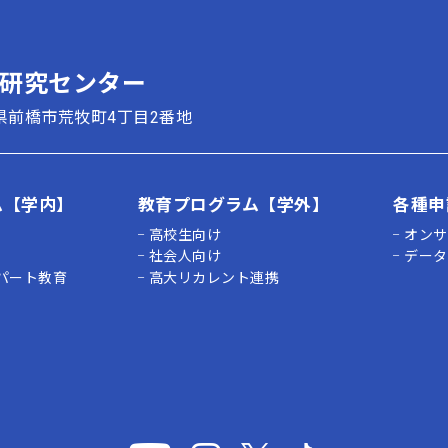
育研究センター
群馬県前橋市荒牧町4丁目2番地
ム【学内】
教育プログラム【学外】
各種申
】
高校生向け
オンサ
】
社会人向け
データ
パート教育
高大リカレント連携