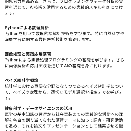
的思考力を高める。さらに、プログラミングやデータ分析の実
習を通じて、AI技術を活用するための実践的スキルを身につけ
ます。
Pythonによる数理解析
Pythonを用いて数理的な解析技術を学びます。特に自然科学や
深層学習に関する数理解析技術を修得します。
画像処理と実践応用演習
Pythonによる画像処理プログラミングの基礎を学びます。さら
に画像解析の応用実践を通じてAIの基礎を身に付けます。
ベイズ統計学概論
統計学における重要な分野となりつつあるベイズ統計学につい
て、ベイズの定理から、適切なモデル選択や推定までを学びま
す。
健康科学・データサイエンスの活用
医学の基本知識の習得から社会実装までの実践的な活動への理
解を各自の割り当てられた演習テーマに沿って調査・研究活動
を進め，それを論文やプレゼンテーションとして結実させる能